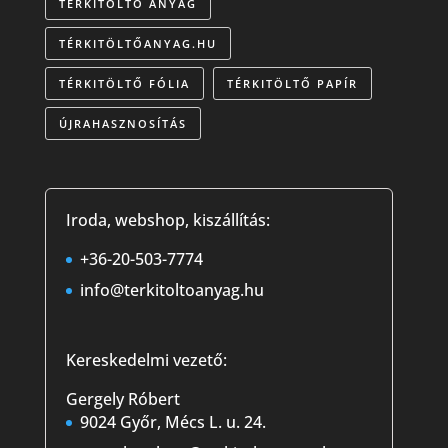
TÉRKITÖLTŐ ANYAG
TÉRKITÖLTŐANYAG.HU
TÉRKITÖLTŐ FÓLIA
TÉRKITÖLTŐ PAPÍR
ÚJRAHASZNOSÍTÁS
Iroda, webshop, kiszállítás:
+36-20-503-7774
info@terkitoltoanyag.hu
Kereskedelmi vezető:
Gergely Róbert
9024 Győr, Mécs L. u. 24.