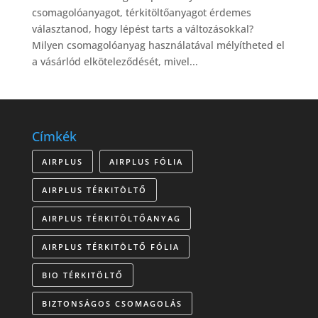
csomagolóanyagot, térkitöltőanyagot érdemes
választanod, hogy lépést tarts a változásokkal?
Milyen csomagolóanyag használatával mélyítheted el
a vásárlód elköteleződését, mivel...
Címkék
AIRPLUS
AIRPLUS FÓLIA
AIRPLUS TÉRKITÖLTŐ
AIRPLUS TÉRKITÖLTŐANYAG
AIRPLUS TÉRKITÖLTŐ FÓLIA
BIO TÉRKITÖLTŐ
BIZTONSÁGOS CSOMAGOLÁS